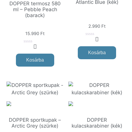
Atlantic Blue (kék)
DOPPER termosz 580
ml – Pebble Peach
(barack)
2.990
Ft
15.990
Ft
0
o
0
u
o
Kosárba
t
u
o
Kosárba
t
f
o
5
f
5
DOPPER sportkupak –
DOPPER
Arctic Grey (szürke)
kulacskarabiner (kék)