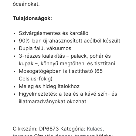
óceánokat.
Tulajdonságok:
Szivárgásmentes és karcálló
90%-ban újrahasznosított acélból készült
Dupla falú, vákuumos
3-részes kialakítás – palack, pohár és
kupak –, könnyű megtölteni és tisztítani
Mosogatógépben is tisztítható (65
Celsius-fokig)
Meleg és hideg italokhoz
Figyelmeztetés: a tea és a kávé szín- és
illatmaradványokat okozhat
Cikkszám:
DP6873
Kategória:
Kulacs,