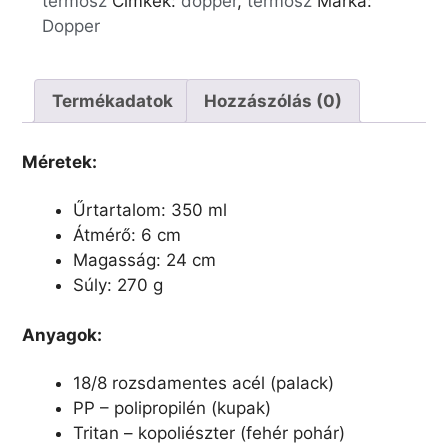
termosz
Címkék:
dopper
,
termosz
Márka:
Dopper
Termékadatok
Hozzászólás (0)
Méretek:
Űrtartalom: 350 ml
Átmérő: 6 cm
Magasság: 24 cm
Súly: 270 g
Anyagok:
18/8 rozsdamentes acél (palack)
PP – polipropilén (kupak)
Tritan – kopoliészter (fehér pohár)