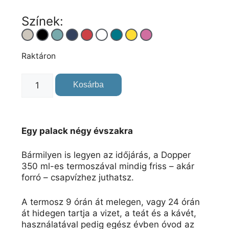
Színek:
sz
sz
sz
sz
sz
sz
sz
sz
sz
ín
ín
ín
ín
ín
ín
ín
ín
ín
Raktáron
Kosárba
Egy palack négy évszakra
Bármilyen is legyen az időjárás, a Dopper
350 ml-es termoszával mindig friss – akár
forró – csapvízhez juthatsz.
A termosz 9 órán át melegen, vagy 24 órán
át hidegen tartja a vizet, a teát és a kávét,
használatával pedig egész évben óvod az