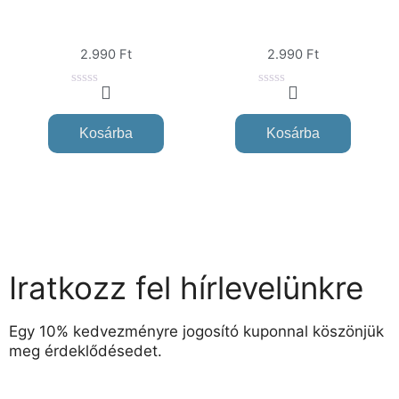
2.990
Ft
2.990
Ft
0
0
o
o
u
u
Kosárba
Kosárba
t
t
o
o
f
f
5
5
Iratkozz fel hírlevelünkre
Egy 10% kedvezményre jogosító kuponnal köszönjük
meg érdeklődésedet.