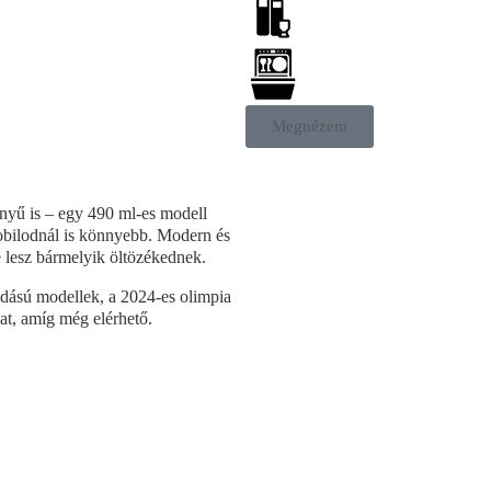
Megnézem
yű is – egy 490 ml-es modell
bilodnál is könnyebb. Modern és
je lesz bármelyik öltözékednek.
iadású modellek, a 2024-es olimpia
dat, amíg még elérhető.