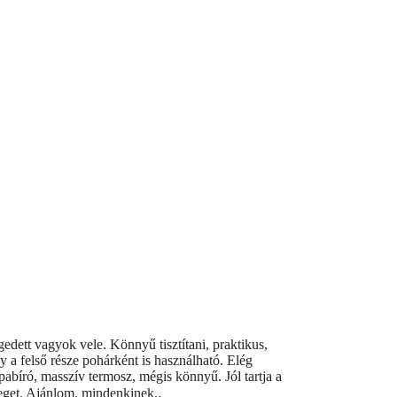
gedett vagyok vele. Könnyű tisztítani, praktikus,
y a felső része pohárként is használható. Elég
apabíró, masszív termosz, mégis könnyű. Jól tartja a
.
eget. Ajánlom. mindenkinek.