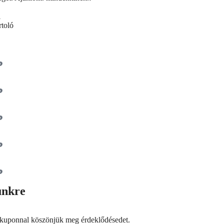
i
rtoló
lünkre
kuponnal köszönjük meg érdeklődésedet.