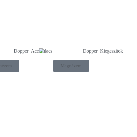
nézem
Megnézem