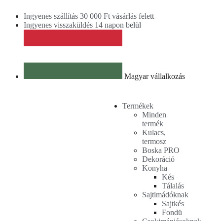
Ingyenes szállítás 30 000 Ft vásárlás felett
Ingyenes visszaküldés 14 napon belül
Magyar vállalkozás
Termékek
Minden
termék
Kulacs,
termosz
Boska PRO
Dekoráció
Konyha
Kés
Tálalás
Sajtimádóknak
Sajtkés
Fondü