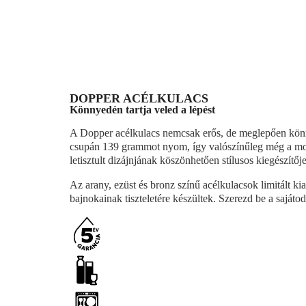
DOPPER ACÉLKULACS
Könnyedén tartja veled a lépést
A Dopper acélkulacs nemcsak erős, de meglepően könn
csupán 139 grammot nyom, így valószínűleg még a mo
letisztult dizájnjának köszönhetően stílusos kiegészítő
Az arany, ezüst és bronz színű acélkulacsok limitált k
bajnokainak tiszteletére készültek. Szerezd be a sajáto