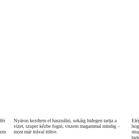
A Dopper küldetése, hogy egy tisztább világot teremtsen, ahol a
műanyag palackok helyett a fenntarthatóbb, újratölthető kulacsoké a
főszerep.
Évente több millió tonna műanyag hulladék kerül az óceánokba,
amely pusztítja a tengeri élővilágot. Minden alkalommal, amikor
nemet mondasz a palackozott vízre, és újratöltöd a Dopper (vagy
bármilyen más) kulacsodat, közelebb kerülünk egy olyan világhoz,
ahol a tiszta vízhez mindenki hozzáférhet.
A változás az egyéni döntésekkel kezdődik – válassz okosan, és
csatlakozz hozzánk a műanyagmentes jövőhöz vezető úton! 🌍
fér
Nyáron kezdtem el használni, sokáig hidegen tartja a
Elé
vizet, szuper kézbe fogni, viszem magammal mindig –
hog
 nem
most már teával töltve.
str
hid