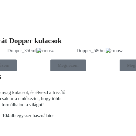
át Dopper kulacsok
ézem
Megnézem
Meg
S
yag kulacsot, és élvezd a frissítő
csak arra emlékeztet, hogy több
s formálhatod a világot!
 104 db egyszer használatos