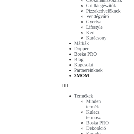
Csokimániásoknak
Grillkiegészítők
Pizzakedvelőknek
Vendégváró
Gyertya
Lifestyle
Kert
Karácsony
Márkák
Dopper
Boska PRO
Blog
Kapcsolat
Partnereinknek
2MOM
Termékek
Minden
termék
Kulacs,
termosz
Boska PRO
Dekoráció
Konyha