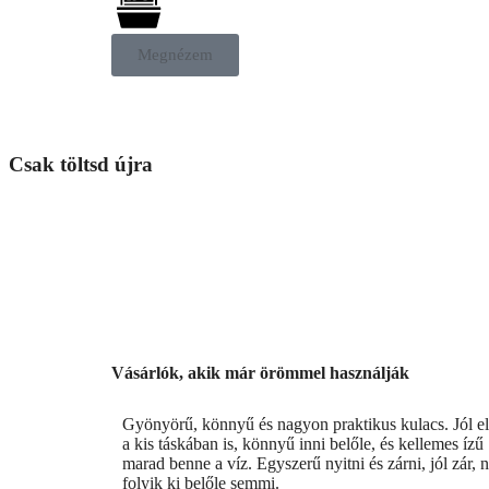
Megnézem
Dopper DIZÁJN KULACSOK
Csak töltsd újra
Vásárlók, akik már örömmel használják
Gyönyörű, könnyű és nagyon praktikus kulacs. Jól el
a kis táskában is, könnyű inni belőle, és kellemes ízű
marad benne a víz. Egyszerű nyitni és zárni, jól zár,
folyik ki belőle semmi.