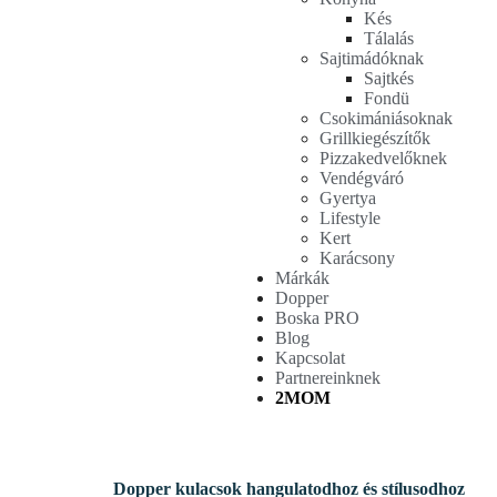
Kés
Tálalás
Sajtimádóknak
Sajtkés
Fondü
Csokimániásoknak
Grillkiegészítők
Pizzakedvelőknek
Vendégváró
Gyertya
Lifestyle
Kert
Karácsony
Márkák
Dopper
Boska PRO
Blog
Kapcsolat
Partnereinknek
2MOM
Dopper kulacsok hangulatodhoz és stílusodhoz