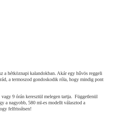
sz a hétköznapi kalandokban. Akár egy hűvös reggeli
r rád, a termoszod gondoskodik róla, hogy mindig pont
, vagy 9 órán keresztül melegen tartja. Függetlenül
gy a nagyobb, 580 ml-es modellt választod a
ogy felfrissítsen!