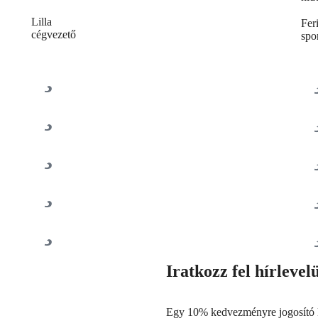
Lilla
Fer
cégvezető
spo
Iratkozz fel hírleve
Egy 10% kedvezményre jogosító 