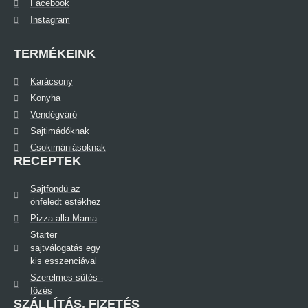
Facebook
Instagram
TERMÉKEINK
Karácsony
Konyha
Vendégváró
Sajtimádóknak
Csokimániásoknak
RECEPTEK
Sajtfondü az
önfeledt estékhez
Pizza alla Mama
Starter
sajtválogatás egy
kis esszenciával
Szerelmes sütés -
főzés
SZÁLLÍTÁS, FIZETÉS