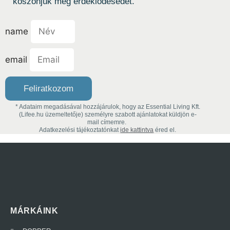
köszönjük meg érdeklődésedet.
name
email
Feliratkozom
* Adataim megadásával hozzájárulok, hogy az Essential Living Kft.
(Lifee.hu üzemeltetője) személyre szabott ajánlatokat küldjön e-
mail címemre.
Adatkezelési tájékoztatónkat
ide kattintva
éred el.
MÁRKÁINK