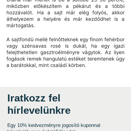
miközben előkészítem a pékárut és a többi
hozzávalót. Ha a sajt már elég folyós, akkor
áthelyezem a helyére és már kezdődhet is a
mártogatás.
A sajtfondü mellé felnőtteknek egy finom fehérbor
vagy szénsavas rosé is dukál, ha egy igazi
felejthetetlen gasztroélményre vágytok. Az ilyen
fogások remek hangulatú estéket teremtenek úgy
a barátokkal, mint családi körben.
Iratkozz fel
hírlevelünkre
Egy 10% kedvezményre jogosító kuponnal