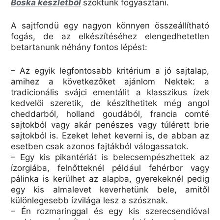
Boska készletből
szoktunk fogyasztani.
A sajtfondü egy nagyon könnyen összeállítható
fogás, de az elkészítéséhez elengedhetetlen
betartanunk néhány fontos lépést:
– Az egyik legfontosabb kritérium a jó sajtalap,
amihez a következőket ajánlom Nektek: a
tradicionális svájci ementálit a klasszikus ízek
kedvelői szeretik, de készíthetitek még angol
cheddarból, holland goudából, francia comté
sajtokból vagy akár penészes vagy túlérett brie
sajtokból is. Ezeket lehet keverni is, de abban az
esetben csak azonos fajtákból válogassatok.
– Egy kis pikantériát is belecsempészhettek az
ízorgiába, felnőtteknél például fehérbor vagy
pálinka is kerülhet az alapba, gyerekeknél pedig
egy kis almalevet keverhetünk bele, amitől
különlegesebb ízvilága lesz a szósznak.
– Én rozmaringgal és egy kis szerecsendióval