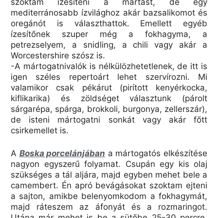
szoktam ízesíteni a mártást, de egy
mediterránosabb ízvilághoz akár bazsalikomot és
oregánót is választhattok. Emellett egyéb
ízesítőnek szuper még a fokhagyma, a
petrezselyem, a snidling, a chili vagy akár a
Worcestershire szósz is.
-A mártogatnivalók is nélkülözhetetlenek, de itt is
igen széles repertoárt lehet szervírozni. Mi
valamikor csak pékárut (pirított kenyérkocka,
kiflikarika) és zöldséget választunk (párolt
sárgarépa, spárga, brokkoli, burgonya, zellerszár),
de isteni mártogatni sonkát vagy akár főtt
csirkemellet is.
A
Boska porcelánjában
a mártogatós elkészítése
nagyon egyszerű folyamat. Csupán egy kis olaj
szükséges a tál aljára, majd egyben mehet bele a
camembert. Én apró bevágásokat szoktam ejteni
a sajton, amikbe belenyomkodom a fokhagymát,
majd ráteszem az áfonyát és a rozmaringot.
Utána már mehet is be a sütőbe 25-30 percre,