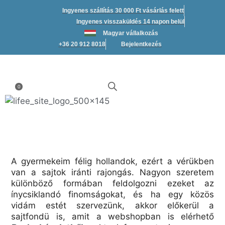
Kilépés
Ingyenes szállítás 30 000 Ft vásárlás felett
a
Ingyenes visszaküldés 14 napon belül
tartalomba
Magyar vállalkozás
+36 20 912 8018
Bejelentkezés
0
A gyermekeim félig hollandok, ezért a vérükben
van a sajtok iránti rajongás. Nagyon szeretem
különböző formában feldolgozni ezeket az
ínycsiklandó finomságokat, és ha egy közös
vidám estét szervezünk, akkor előkerül a
sajtfondü is, amit a webshopban is elérhető