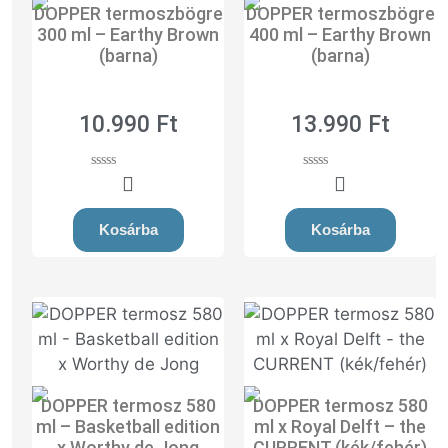
DOPPER termoszbögre
DOPPER termoszbögre
300 ml – Earthy Brown
400 ml – Earthy Brown
(barna)
(barna)
10.990
Ft
13.990
Ft
0
0
o
o
u
u
t
t
Kosárba
Kosárba
o
o
f
f
5
5
DOPPER termosz 580
DOPPER termosz 580
ml – Basketball edition
ml x Royal Delft – the
x Worthy de Jong
CURRENT (kék/fehér)