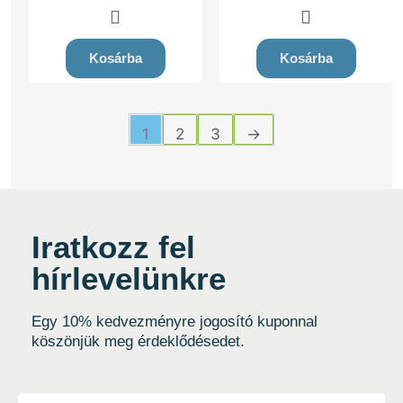
0
0
o
o
u
u
t
t
Kosárba
Kosárba
o
o
f
f
5
5
1
2
3
→
Iratkozz fel
hírlevelünkre
Egy 10% kedvezményre jogosító kuponnal
köszönjük meg érdeklődésedet.