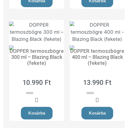
Kosárba
Kosárba
o
f
5
DOPPER termoszbögre
DOPPER termoszbögre
300 ml – Blazing Black
400 ml – Blazing Black
(fekete)
(fekete)
10.990
Ft
13.990
Ft
0
0
o
o
u
u
t
t
Kosárba
Kosárba
o
o
f
f
5
5