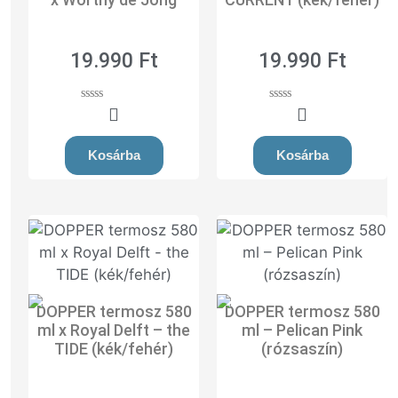
19.990
Ft
19.990
Ft
0
0
o
o
u
u
t
t
Kosárba
Kosárba
o
o
f
f
5
5
DOPPER termosz 580
DOPPER termosz 580
ml x Royal Delft – the
ml – Pelican Pink
TIDE (kék/fehér)
(rózsaszín)