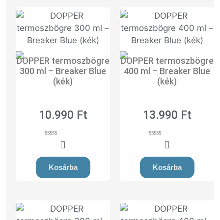
DOPPER termoszbögre
DOPPER termoszbögre
300 ml – Breaker Blue
400 ml – Breaker Blue
(kék)
(kék)
10.990
Ft
13.990
Ft
0
0
o
o
u
u
t
t
Kosárba
Kosárba
o
o
f
f
5
5