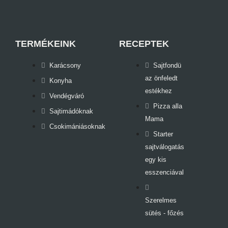
TERMÉKEINK
RECEPTEK
Karácsony
Sajtfondü
az önfeledt
Konyha
estékhez
Vendégváró
Pizza alla
Sajtimádóknak
Mama
Csokimániásoknak
Starter
sajtválogatás
egy kis
esszenciával
Szerelmes
sütés - főzés