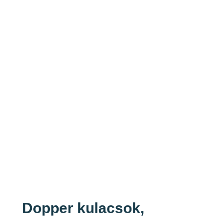
Dopper kulacsok,
T