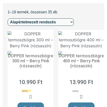
amelyek rólatok
m
szólnak
é
1–16 termék, összesen 35 db
p
10 darab felett egyedi logózással is kérheted
Újr
DOPPER termoszbögre
DOPPER termoszbögre
300 ml – Berry Pink
400 ml – Berry Pink
(rózsaszín)
(rózsaszín)
10.990
Ft
13.990
Ft
5.00
0
out of 5
o
u
t