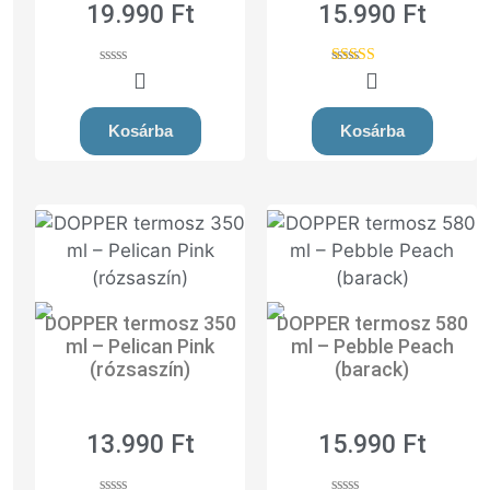
19.990
Ft
15.990
Ft
0
5.00
o
out of 5
u
t
Kosárba
Kosárba
o
f
5
DOPPER termosz 350
DOPPER termosz 580
ml – Pelican Pink
ml – Pebble Peach
(rózsaszín)
(barack)
13.990
Ft
15.990
Ft