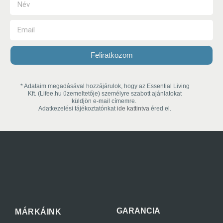
Feliratkozom
* Adataim megadásával hozzájárulok, hogy az Essential Living
Kft. (Lifee.hu üzemeltetője) személyre szabott ajánlatokat
küldjön e-mail címemre.
Adatkezelési tájékoztatónkat
ide kattintva
éred el.
GARANCIA
MÁRKÁINK