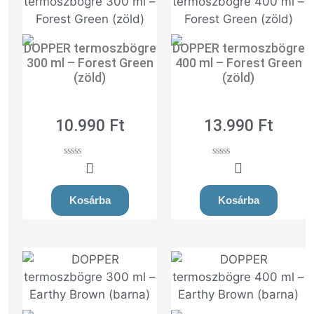
DOPPER termoszbögre
DOPPER termoszbögre
300 ml – Forest Green
400 ml – Forest Green
(zöld)
(zöld)
10.990
Ft
13.990
Ft
0
0
o
o
u
u
t
t
Kosárba
Kosárba
o
o
f
f
5
5