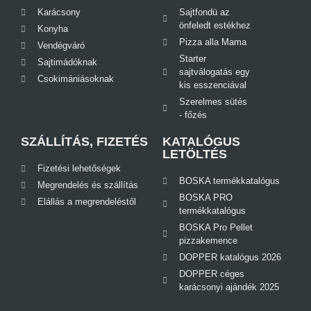
Karácsony
Sajtfondü az
önfeledt estékhez
Konyha
Pizza alla Mama
Vendégváró
Starter
Sajtimádóknak
sajtválogatás egy
Csokimániásoknak
kis esszenciával
Szerelmes sütés
- főzés
SZÁLLÍTÁS, FIZETÉS
KATALÓGUS
LETÖLTÉS
Fizetési lehetőségek
BOSKA termékkatalógus
Megrendelés és szállítás
BOSKA PRO
Elállás a megrendeléstől
termékkatalógus
BOSKA Pro Pellet
pizzakemence
DOPPER katalógus 2026
DOPPER céges
karácsonyi ajándék 2025