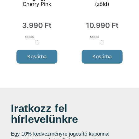
Cherry Pink
(zöld)
3.990
Ft
10.990
Ft
0
0
o
o
u
u
Kosárba
Kosárba
t
t
o
o
f
f
5
5
Iratkozz fel
hírlevelünkre
Egy 10% kedvezményre jogosító kuponnal