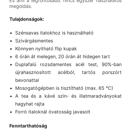
És ami a legfontosabb: nincs egyszer használatos
megoldás.
Tulajdonságok:
Szénsavas italokhoz is használható
Szivárgásmentes
Könnyen nyitható flip kupak
6 órán át melegen, 20 órán át hidegen tart
Duplafalú rozsdamentes acél test, 90%-ban
újrahasznosított acélból, tartós porszórt
bevonattal
Mosogatógépben is tisztítható (max. 65 °C)
A tea és a kávé szín- és illatmaradványokat
hagyhat rajta
Forró italoknál óvatosság javasolt
Fenntarthatóság