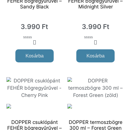
FEHÉR bögregyűrűvel –
FEHÉR bögregyűrűvel –
Sandy Black
Midnight Silver
3.990
Ft
3.990
Ft
0
0
o
o
u
u
Kosárba
Kosárba
t
t
o
o
f
f
5
5
DOPPER csuklópánt
DOPPER termoszbögre
FEHÉR bögregyűrűvel –
300 ml – Forest Green