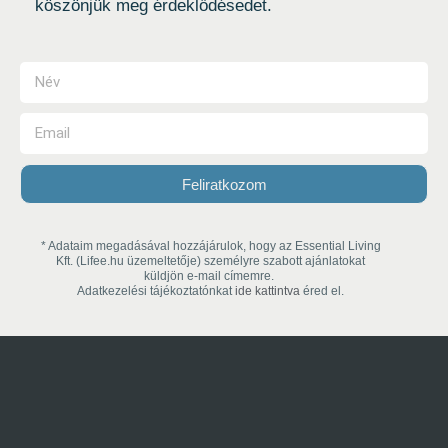
köszönjük meg érdeklődésedet.
Feliratkozom
* Adataim megadásával hozzájárulok, hogy az Essential Living
Kft. (Lifee.hu üzemeltetője) személyre szabott ajánlatokat
küldjön e-mail címemre.
Adatkezelési tájékoztatónkat
ide kattintva
éred el.