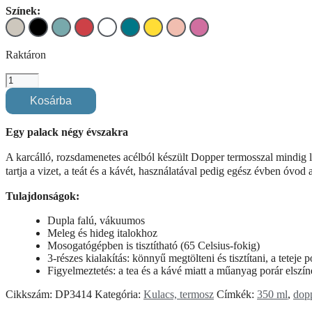
Színek:
szín
szín
szín
szín
szín
szín
szín
szín
szín
Raktáron
DOPPER
termosz
Kosárba
350
ml
–
Egy palack négy évszakra
Breaker
Blue
A karcálló, rozsdamenetes acélból készült Dopper termosszal mindig l
(kék)
tartja a vizet, a teát és a kávét, használatával pedig egész évben óvod
mennyiség
Tulajdonságok:
Dupla falú, vákuumos
Meleg és hideg italokhoz
Mosogatógépben is tisztítható (65 Celsius-fokig)
3-részes kialakítás: könnyű megtölteni és tisztítani, a teteje
Figyelmeztetés: a tea és a kávé miatt a műanyag porár elszí
Cikkszám:
DP3414
Kategória:
Kulacs, termosz
Címkék:
350 ml
,
dop