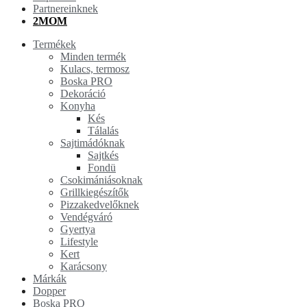
Partnereinknek
2MOM
Termékek
Minden termék
Kulacs, termosz
Boska PRO
Dekoráció
Konyha
Kés
Tálalás
Sajtimádóknak
Sajtkés
Fondü
Csokimániásoknak
Grillkiegészítők
Pizzakedvelőknek
Vendégváró
Gyertya
Lifestyle
Kert
Karácsony
Márkák
Dopper
Boska PRO