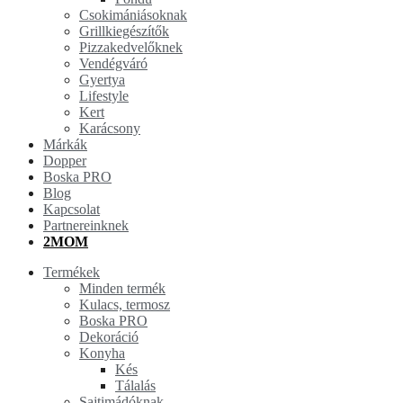
Csokimániásoknak
Grillkiegészítők
Pizzakedvelőknek
Vendégváró
Gyertya
Lifestyle
Kert
Karácsony
Márkák
Dopper
Boska PRO
Blog
Kapcsolat
Partnereinknek
2MOM
Termékek
Minden termék
Kulacs, termosz
Boska PRO
Dekoráció
Konyha
Kés
Tálalás
Sajtimádóknak