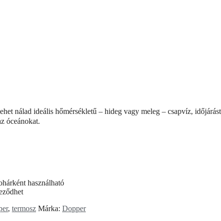
ehet nálad ideális hőmérsékletű – hideg vagy meleg – csapvíz, időjárást
 az óceánokat.
 pohárként használható
neződhet
per
,
termosz
Márka:
Dopper