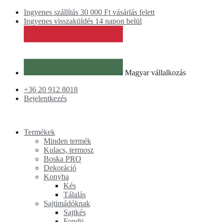
Kilépés
Ingyenes szállítás 30 000 Ft vásárlás felett
a
Ingyenes visszaküldés 14 napon belül
tartalomba
Magyar vállalkozás
+36 20 912 8018
Bejelentkezés
Termékek
Minden termék
Kulacs, termosz
Boska PRO
Dekoráció
Konyha
Kés
Tálalás
Sajtimádóknak
Sajtkés
Fondü