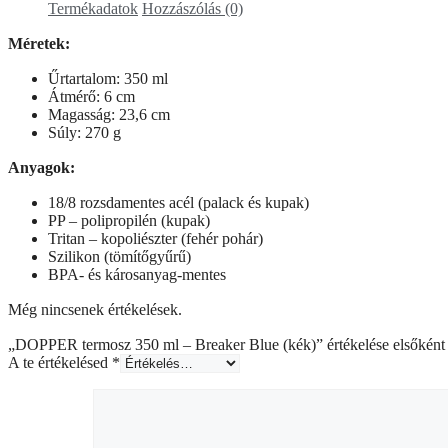
Termékadatok
Hozzászólás (0)
Méretek:
Űrtartalom: 350 ml
Átmérő: 6 cm
Magasság: 23,6 cm
Súly: 270 g
Anyagok:
18/8 rozsdamentes acél (palack és kupak)
PP – polipropilén (kupak)
Tritan – kopoliészter (fehér pohár)
Szilikon (tömítőgyűrű)
BPA- és károsanyag-mentes
Még nincsenek értékelések.
„DOPPER termosz 350 ml – Breaker Blue (kék)” értékelése elsőként
A te értékelésed
*