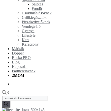
Sajtkés
Fondü
Csokimániásoknak
Grillkiegészítők
Pizzakedvelőknek
Vendégváró
Gyertya
Lifestyle
Kert
Karácsony
Márkák
Dopper
Boska PRO
Blog
Kapcsolat
Partnereinknek
2MOM
0
Products
search