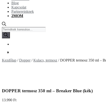
Blog
Kapcsolat
Partnereinknek
2MOM
Products
search
0
Kezdőlap
/
Dopper
/
Kulacs, termosz
/ DOPPER termosz 350 ml – Br
DOPPER termosz 350 ml – Breaker Blue (kék)
13.990
Ft