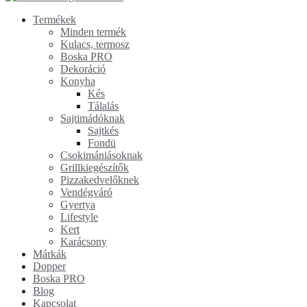
Termékek
Minden termék
Kulacs, termosz
Boska PRO
Dekoráció
Konyha
Kés
Tálalás
Sajtimádóknak
Sajtkés
Fondü
Csokimániásoknak
Grillkiegészítők
Pizzakedvelőknek
Vendégváró
Gyertya
Lifestyle
Kert
Karácsony
Márkák
Dopper
Boska PRO
Blog
Kapcsolat