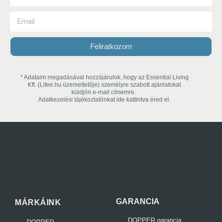
Feliratkozom
* Adataim megadásával hozzájárulok, hogy az Essential Living
Kft. (Lifee.hu üzemeltetője) személyre szabott ajánlatokat
küldjön e-mail címemre.
Adatkezelési tájékoztatónkat
ide kattintva
éred el.
GARANCIA
MÁRKÁINK
DOPPER garancia