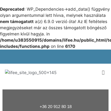
Deprecated
: WP_Dependencies->add_data() függvény
olyan argumentummal lett hívva, melynek használata
nem támogatott
a(z) 6.9.0 verzió óta! Az IE feltételes
megjegyzéseket már az összes támogatott böngésző
figyelmen kívül hagyja. in
/home/u383550915/domains/lifee.hu/public_html/t
includes/functions.php
on line
6170
+36 20 912 80 18