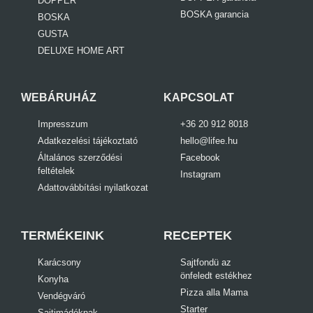
DOPPER
BOSKA garancia
BOSKA
GUSTA
DELUXE HOME ART
WEBÁRUHÁZ
KAPCSOLAT
Impresszum
+36 20 912 8018
Adatkezelési tájékoztató
hello@lifee.hu
Általános szerződési
Facebook
feltételek
Instagram
Adattovábbítási nyilatkozat
TERMÉKEINK
RECEPTEK
Karácsony
Sajtfondü az
önfeledt estékhez
Konyha
Pizza alla Mama
Vendégváró
Starter
Sajtimádóknak