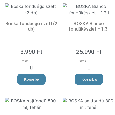
Boska fondüégő szett (2
BOSKA Bianco
db)
fondükészlet – 1,3 l
3.990
Ft
25.990
Ft
0
0
o
o
u
u
t
t
Kosárba
Kosárba
o
o
f
f
5
5