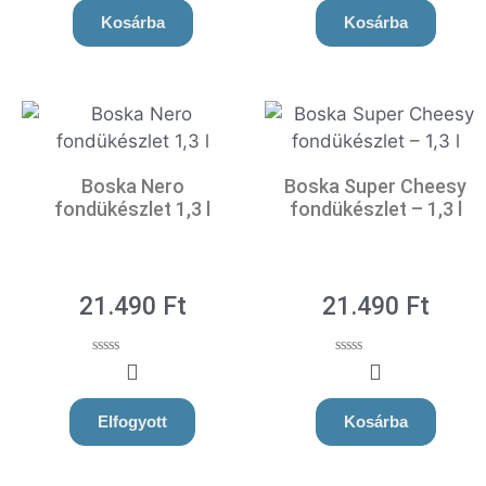
t
Kosárba
Kosárba
o
f
5
Boska Nero
Boska Super Cheesy
fondükészlet 1,3 l
fondükészlet – 1,3 l
21.490
Ft
21.490
Ft
0
0
o
o
u
u
t
t
Elfogyott
Kosárba
o
o
f
f
5
5