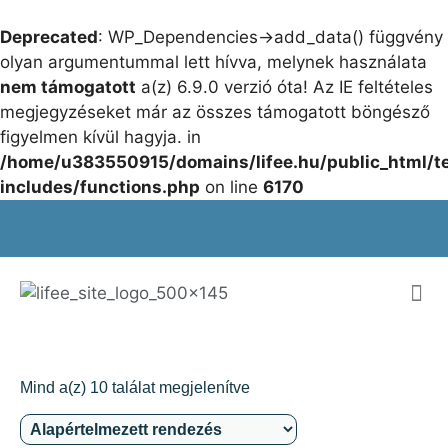
Deprecated
: WP_Dependencies->add_data() függvény
olyan argumentummal lett hívva, melynek használata
nem támogatott
a(z) 6.9.0 verzió óta! Az IE feltételes
megjegyzéseket már az összes támogatott böngésző
figyelmen kívül hagyja. in
/home/u383550915/domains/lifee.hu/public_html/t
includes/functions.php
on line
6170
Mind a(z) 10 találat megjelenítve