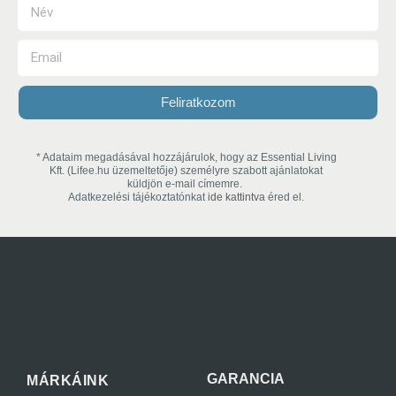
Feliratkozom
* Adataim megadásával hozzájárulok, hogy az Essential Living
Kft. (Lifee.hu üzemeltetője) személyre szabott ajánlatokat
küldjön e-mail címemre.
Adatkezelési tájékoztatónkat
ide kattintva
éred el.
GARANCIA
MÁRKÁINK