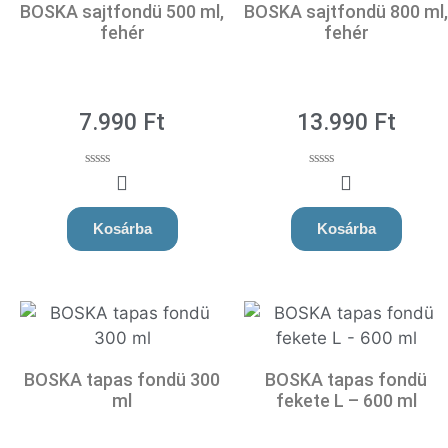
BOSKA sajtfondü 500 ml,
BOSKA sajtfondü 800 ml,
fehér
fehér
7.990
Ft
13.990
Ft
0
0
o
o
u
u
t
t
Kosárba
Kosárba
o
o
f
f
5
5
BOSKA tapas fondü 300
BOSKA tapas fondü
ml
fekete L – 600 ml