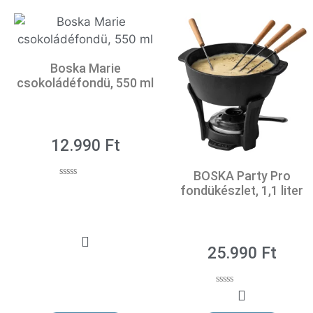
Boska Marie
csokoládéfondü, 550 ml
12.990
Ft
BOSKA Party Pro
0
fondükészlet, 1,1 liter
o
u
t
o
f
5
25.990
Ft
0
o
u