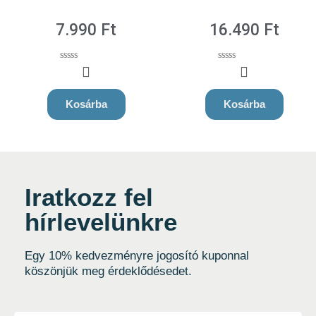
7.990
Ft
16.490
Ft
0
0
o
o
u
u
t
t
Kosárba
Kosárba
o
o
f
f
5
5
Iratkozz fel
hírlevelünkre
Egy 10% kedvezményre jogosító kuponnal
köszönjük meg érdeklődésedet.