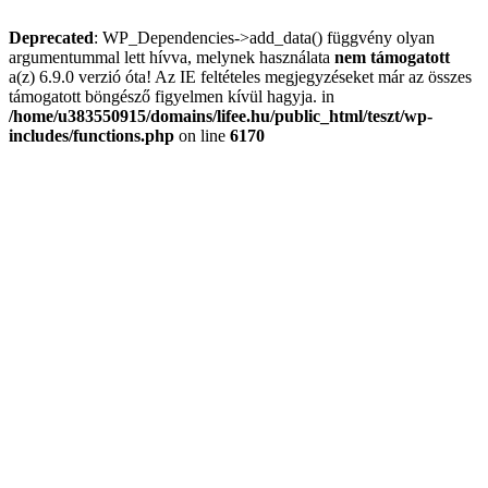
Deprecated
: WP_Dependencies->add_data() függvény olyan
argumentummal lett hívva, melynek használata
nem támogatott
a(z) 6.9.0 verzió óta! Az IE feltételes megjegyzéseket már az összes
támogatott böngésző figyelmen kívül hagyja. in
/home/u383550915/domains/lifee.hu/public_html/teszt/wp-
includes/functions.php
on line
6170