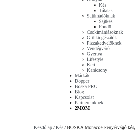
Kés
Tálalás
Sajtimádóknak
Sajtkés
Fondü
Csokimániásoknak
Grillkiegészítők
Pizzakedvelőknek
Vendégváró
Gyertya
Lifestyle
Kert
Karácsony
Márkák
Dopper
Boska PRO
Blog
Kapcsolat
Partnereinknek
2MOM
Kezdőlap
/
Kés
/ BOSKA Monaco+ kenyérvágó kés,