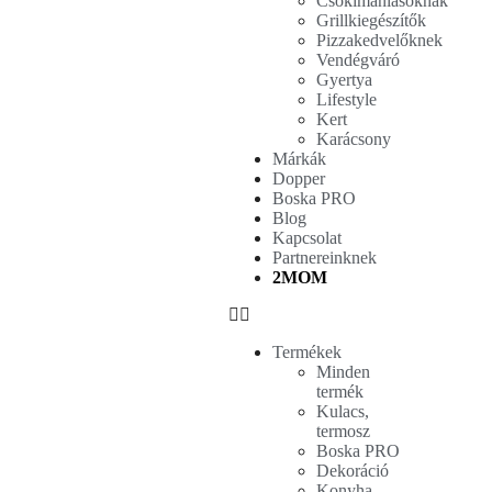
Csokimániásoknak
Grillkiegészítők
Pizzakedvelőknek
Vendégváró
Gyertya
Lifestyle
Kert
Karácsony
Márkák
Dopper
Boska PRO
Blog
Kapcsolat
Partnereinknek
2MOM
Termékek
Minden
termék
Kulacs,
termosz
Boska PRO
Dekoráció
Konyha