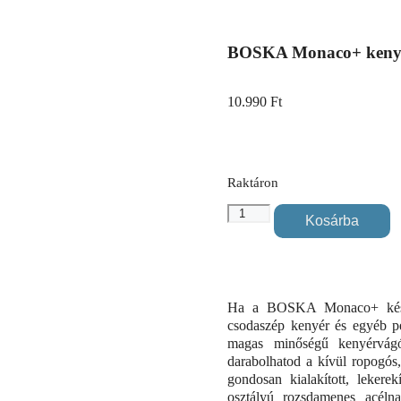
BOSKA Monaco+ kenyé
10.990
Ft
Raktáron
Kosárba
Ha a BOSKA Monaco+ kését 
csodaszép kenyér és egyéb pé
magas minőségű kenyérvágó
darabolhatod a kívül ropogós,
gondosan kialakított, lekerek
osztályú rozsdamenes acéln