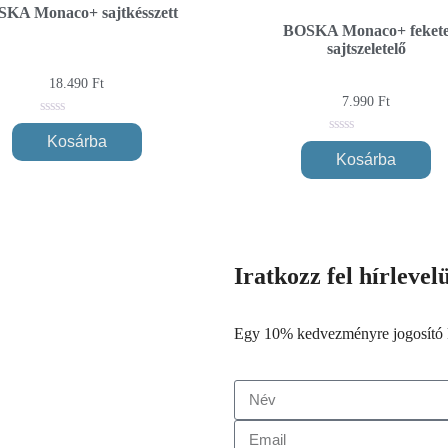
KA Monaco+ sajtkésszett
BOSKA Monaco+ feket
sajtszeletelő
18.490
Ft
7.990
Ft
0
out
Kosárba
0
of
out
Kosárba
5
of
5
Iratkozz fel hírleve
Egy 10% kedvezményre jogosító 