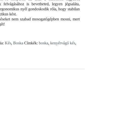
 felvágásához is bevetheted, legyen jégsaláta,
ergonomikus nyél gondoskodik róla, hogy stabilan
tikus kést.
késeket nem szabad mosogatógépben mosni, mert
ét!
ia:
Kés
,
Boska
Címkék:
boska
,
kenyérvágó kés
,