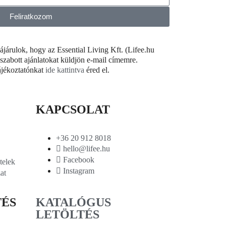
Feliratkozom
árulok, hogy az Essential Living Kft. (Lifee.hu
szabott ajánlatokat küldjön e-mail címemre.
ájékoztatónkat
ide kattintva
éred el.
KAPCSOLAT
+36 20 912 8018
hello@lifee.hu
Facebook
telek
Instagram
at
TÉS
KATALÓGUS
LETÖLTÉS