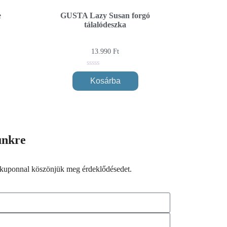
e
GUSTA Lazy Susan forgó
tálalódeszka
13.990
Ft
0
out
Kosárba
of
5
lünkre
kuponnal köszönjük meg érdeklődésedet.