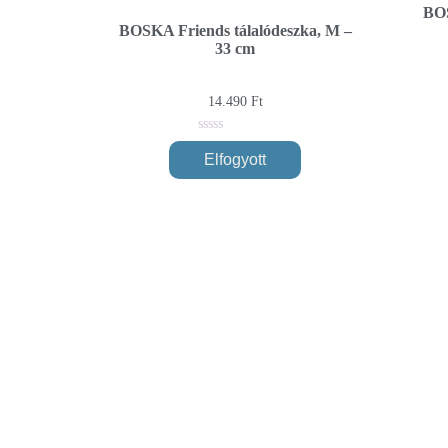
BOS
BOSKA Friends tálalódeszka, M –
33 cm
14.490
Ft
0
out
Elfogyott
of
5