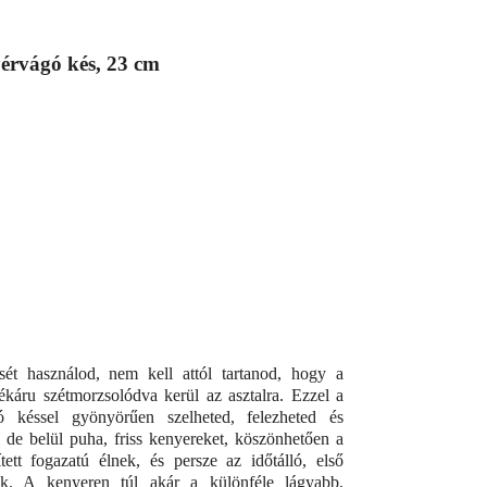
rvágó kés, 23 cm
használod, nem kell attól tartanod, hogy a
káru szétmorzsolódva kerül az asztalra. Ezzel a
 késsel gyönyörűen szelheted, felezheted és
 de belül puha, friss kenyereket, köszönhetően a
ített fogazatú élnek, és persze az időtálló, első
ak. A kenyeren túl akár a különféle lágyabb,