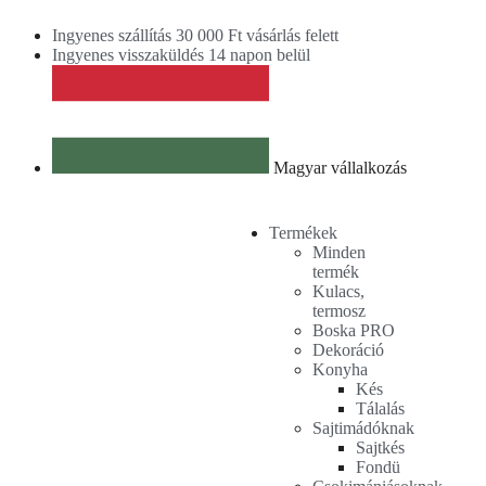
Ingyenes szállítás 30 000 Ft vásárlás felett
Ingyenes visszaküldés 14 napon belül
Magyar vállalkozás
Termékek
Minden
termék
Kulacs,
termosz
Boska PRO
Dekoráció
Konyha
Kés
Tálalás
Sajtimádóknak
Sajtkés
Fondü