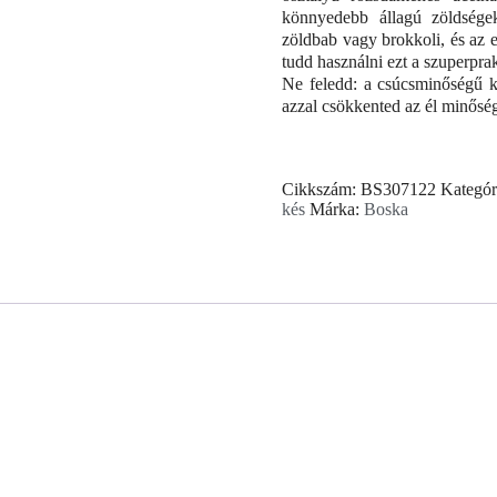
könnyedebb állagú zöldségek
zöldbab vagy brokkoli, és az 
tudd használni ezt a szuperprak
Ne feledd: a csúcsminőségű 
azzal csökkented az él minőség
Cikkszám:
BS307122
Kategór
kés
Márka:
Boska