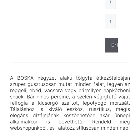
A BOSKA négyzet alakú tölgyfa étkezőtálcáján
szuper gusztusosan mutat minden falat, legyen az
reggeli, ebéd, vacsora vagy bármilyen napközbeni
snack. Bár nincs pereme, a szélén végigfutó vájat
felfogja a kicsorgó szaftot, lepotyogó morzsát.
Tálaláshoz is kiváló eszköz, rusztikus, mégis
elegáns dizájnjának köszönhetően akár ünnepi
alkalmakkor is bevethető. Rendeld meg
webshopunkból, és falatozz stílusosan minden nap!