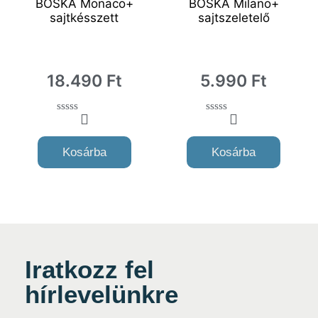
BOSKA Monaco+
BOSKA Milano+
sajtkésszett
sajtszeletelő
18.490
Ft
5.990
Ft
0
0
o
o
u
u
Kosárba
Kosárba
t
t
o
o
f
f
5
5
Iratkozz fel
hírlevelünkre