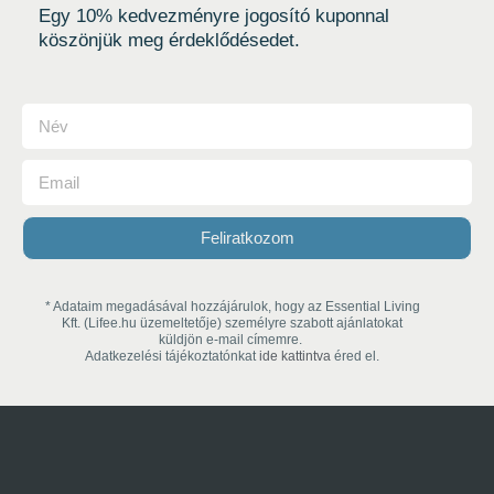
Egy 10% kedvezményre jogosító kuponnal
köszönjük meg érdeklődésedet.
Feliratkozom
* Adataim megadásával hozzájárulok, hogy az Essential Living
Kft. (Lifee.hu üzemeltetője) személyre szabott ajánlatokat
küldjön e-mail címemre.
Adatkezelési tájékoztatónkat
ide kattintva
éred el.