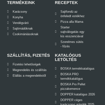
TERMÉKEINK
RECEPTEK
Karácsony
Sajtfondü az
önfeledt estékhez
Konyha
Pizza alla Mama
Vendégváró
Starter
Sajtimádóknak
sajtválogatás egy
Csokimániásoknak
kis esszenciával
Szerelmes sütés
- főzés
SZÁLLÍTÁS, FIZETÉS
KATALÓGUS
LETÖLTÉS
Fizetési lehetőségek
BOSKA termékkatalógus
Megrendelés és szállítás
BOSKA PRO
Elállás a megrendeléstől
termékkatalógus
BOSKA Pro Pellet
pizzakemence
DOPPER katalógus 2026
DOPPER céges
karácsonyi ajándék 2025