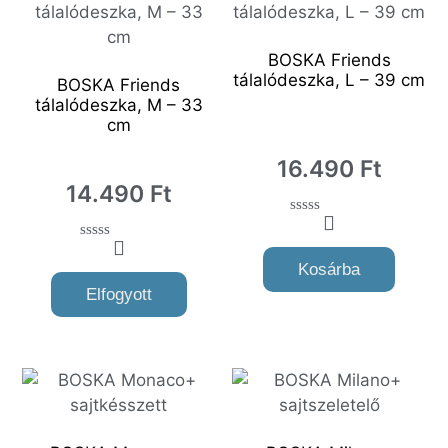
BOSKA Friends
tálalódeszka, L – 39 cm
BOSKA Friends
tálalódeszka, M – 33
cm
16.490
Ft
14.490
Ft
0
o
0
u
o
Kosárba
t
u
o
Elfogyott
t
f
o
5
f
5