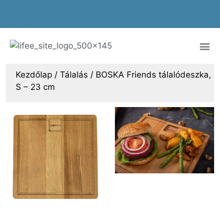
Kezdőlap
/
Tálalás
/ BOSKA Friends tálalódeszka,
S – 23 cm