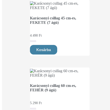
Karácsonyi csillag 45 cm-es,
FEKETE (7 ágú)
4.490
Ft
0
out
Kosárba
of
5
Karácsonyi csillag 60 cm-es,
FEHÉR (9 ágú)
5.290
Ft