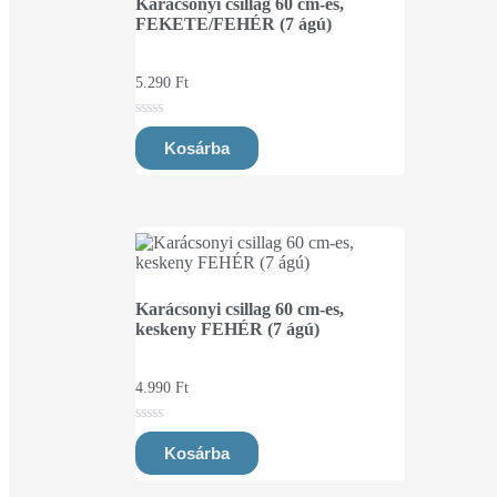
Karácsonyi csillag 60 cm-es,
FEKETE/FEHÉR (7 ágú)
5.290
Ft
0
out
Kosárba
of
5
Karácsonyi csillag 60 cm-es,
keskeny FEHÉR (7 ágú)
4.990
Ft
0
out
Kosárba
of
5