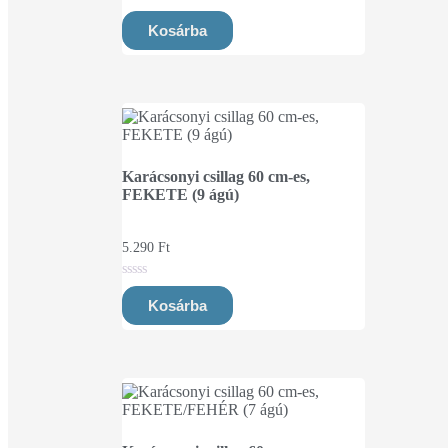
0
out
Kosárba
of
5
Karácsonyi csillag 60 cm-es,
FEKETE (9 ágú)
5.290
Ft
0
out
Kosárba
of
5