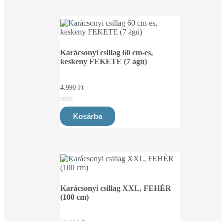
Karácsonyi csillag 60 cm-es,
keskeny FEKETE (7 ágú)
4.990
Ft
0
out
Kosárba
of
5
Karácsonyi csillag XXL, FEHÉR
(100 cm)