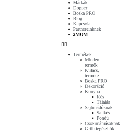
Márkák
Dopper
Boska PRO
Blog
Kapcsolat
Partnereinknek
2MOM
Termékek
Minden
termék
Kulacs,
termosz
Boska PRO
Dekoráció
Konyha
Kés
Tálalás
Sajtimádóknak
Sajtkés
Fondü
Csokimániásoknak
Grillkiegészítők