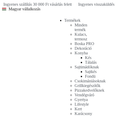
Ingyenes szállítás 30 000 Ft vásárlás felett
Ingyenes visszaküldés 
Magyar vállalkozás
Termékek
Minden
termék
Kulacs,
termosz
Boska PRO
Dekoráció
Konyha
Kés
Tálalás
Sajtimádóknak
Sajtkés
Fondü
Csokimániásoknak
Grillkiegészítők
Pizzakedvelőknek
Vendégváró
Gyertya
Lifestyle
Kert
Karácsony