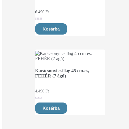
6.490
Ft
0
out
Kosárba
of
5
Karácsonyi csillag 45 cm-es,
FEHÉR (7 ágú)
4.490
Ft
0
out
Kosárba
of
5