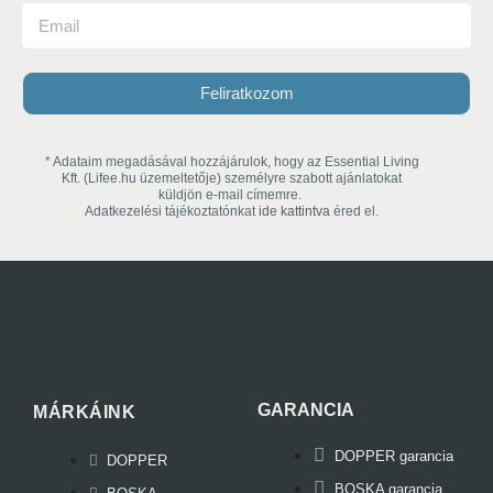
Feliratkozom
* Adataim megadásával hozzájárulok, hogy az Essential Living
Kft. (Lifee.hu üzemeltetője) személyre szabott ajánlatokat
küldjön e-mail címemre.
Adatkezelési tájékoztatónkat
ide kattintva
éred el.
GARANCIA
MÁRKÁINK
DOPPER garancia
DOPPER
BOSKA garancia