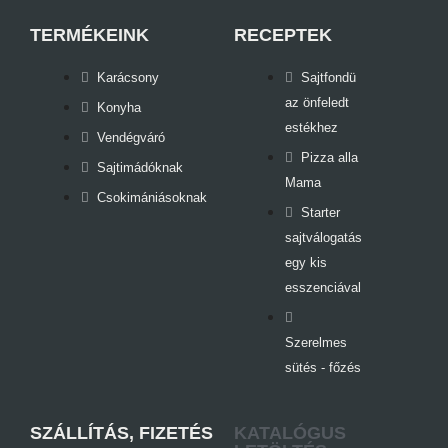
TERMÉKEINK
RECEPTEK
Karácsony
Sajtfondü
az önfeledt
Konyha
estékhez
Vendégváró
Pizza alla
Sajtimádóknak
Mama
Csokimániásoknak
Starter
sajtválogatás
egy kis
esszenciával
Szerelmes
sütés - főzés
SZÁLLÍTÁS, FIZETÉS
KATALÓGUS