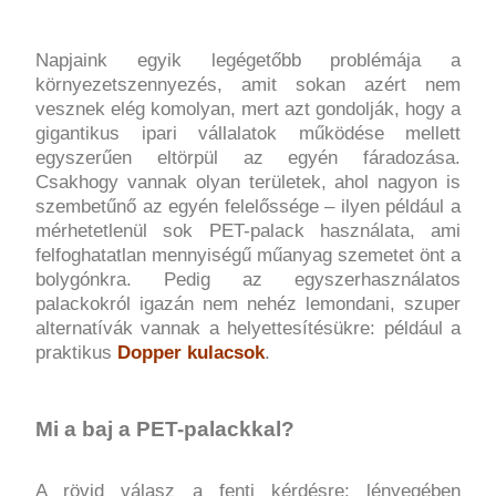
Napjaink egyik legégetőbb problémája a
környezetszennyezés, amit sokan azért nem
vesznek elég komolyan, mert azt gondolják, hogy a
gigantikus ipari vállalatok működése mellett
egyszerűen eltörpül az egyén fáradozása.
Csakhogy vannak olyan területek, ahol nagyon is
szembetűnő az egyén felelőssége – ilyen például a
mérhetetlenül sok PET-palack használata, ami
felfoghatatlan mennyiségű műanyag szemetet önt a
bolygónkra. Pedig az egyszerhasználatos
palackokról igazán nem nehéz lemondani, szuper
alternatívák vannak a helyettesítésükre: például a
praktikus
Dopper kulacsok
.
Mi a baj a PET-palackkal?
A rövid válasz a fenti kérdésre: lényegében