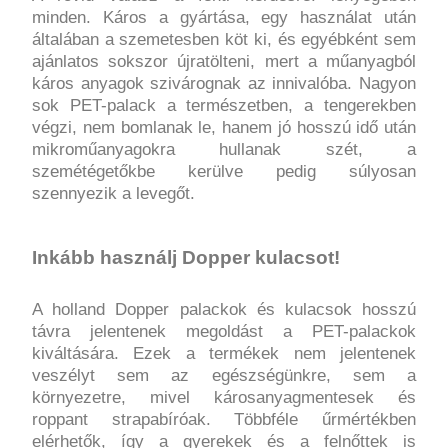
minden. Káros a gyártása, egy használat után
általában a szemetesben köt ki, és egyébként sem
ajánlatos sokszor újratölteni, mert a műanyagból
káros anyagok szivárognak az innivalóba. Nagyon
sok PET-palack a természetben, a tengerekben
végzi, nem bomlanak le, hanem jó hosszú idő után
mikroműanyagokra hullanak szét, a
szemétégetőkbe kerülve pedig súlyosan
szennyezik a levegőt.
Inkább használj Dopper kulacsot!
A holland Dopper palackok és kulacsok hosszú
távra jelentenek megoldást a PET-palackok
kiváltására. Ezek a termékek nem jelentenek
veszélyt sem az egészségünkre, sem a
környezetre, mivel károsanyagmentesek és
roppant strapabíróak. Többféle űrmértékben
elérhetők, így a gyerekek és a felnőttek is